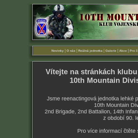
|
|
|
|
|
Novinky
O nás
Reálná jednotka
Galerie
Akce
Pro č
Vítejte na stránkách klubu
10th Mountain Divi
Jsme reenactingová jednotka lehké 
10th Mountain Div
2nd Brigade, 2nd Battalion, 14th Inf
z období 90. le
Pro více informací čtěte