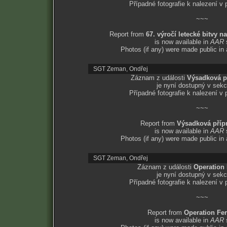
Případné fotografie k nalezení v
~~~
Report from
67. výročí letecké bitvy n
is now available in
AAR
Photos (if any) were made public in
SGT Zeman, Ondřej
Záznam z události
Výsadková př
je nyní dostupný v sek
Případné fotografie k nalezení v
~~~
Report from
Výsadková přípr
is now available in
AAR
Photos (if any) were made public in
SGT Zeman, Ondřej
Záznam z události
Operation F
je nyní dostupný v sek
Případné fotografie k nalezení v
~~~
Report from
Operation Ferr
is now available in
AAR