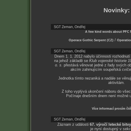
Novinky:
SGT Zeman, Ondřej
A few kind words about PFC M
/
Operace Gothic Serpent (CZ)
Operatio
SGT Zeman, Ondřej
Dnem 1. 1. 2012 nabylo účinnosti rozhodnutí 
na jehož základě se
Klub vojenské historie 1
o. s.
přestává věnovat jedné z řady svých ob
akcím zahrnujícím soupeřská cvičen
Jednotka tímto nezaniká a nadále se věn
aktivitám.
Z toho vyplývá ukončení náboru do vše
Počínaje dnešním dnem není možné uc
Více informací prosím čtě
SGT Zeman, Ondřej
Záznam z události
67. výročí letecké bitv
je nyní dostupný v sek